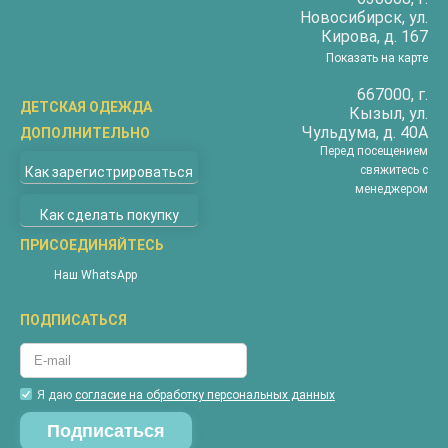
Новосибирск
, ул.
Кирова, д. 167
Показать на карте
667000
, г.
ДЕТСКАЯ ОДЕЖДА
Кызыл
, ул.
Чульдума, д. 40А
ДОПОЛНИТЕЛЬНО
Бриджи
Перед посещением
О компании
Верхняя одежда
свяжитесь с
Как зарегистрироваться
Доставка
менеджером
Водолазки
Как сделать покупку
Оплата
Джемперы
Покупателям
ПРИСОЕДИНЯЙТЕСЬ
Жилеты
Наши магазины
Комбинезоны
Наш WhatsApp
Новости
Костюмы
ПОДПИСАТЬСЯ
Акции
Майки
Контакты
Пижамы
Гарантия
Футболки
Я даю
согласие на обработку персональных данных
Вопросы и ответы
Халаты
Таблица размеров соответствия
Шорты