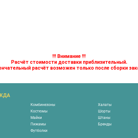
!!! Внимание !!!
Расчёт стоимости доставки приблизительный.
нчательный расчёт возможен только после сборки зак
ЕЖДА
Комбинезоны
Халаты
Костюмы
Шорты
Майки
Штаны
Пижамы
Бренды
Футболки