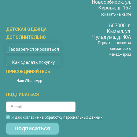
Новосибирск
, ул.
Кирова, д. 167
Показать на карте
667000
, г.
ДЕТСКАЯ ОДЕЖДА
Кызыл
, ул.
Чульдума, д. 40А
ДОПОЛНИТЕЛЬНО
Бриджи
Перед посещением
О компании
Верхняя одежда
свяжитесь с
Как зарегистрироваться
Доставка
менеджером
Водолазки
Как сделать покупку
Оплата
Джемперы
Покупателям
ПРИСОЕДИНЯЙТЕСЬ
Жилеты
Наши магазины
Комбинезоны
Наш WhatsApp
Новости
Костюмы
ПОДПИСАТЬСЯ
Акции
Майки
Контакты
Пижамы
Гарантия
Футболки
Я даю
согласие на обработку персональных данных
Вопросы и ответы
Халаты
Таблица размеров соответствия
Шорты