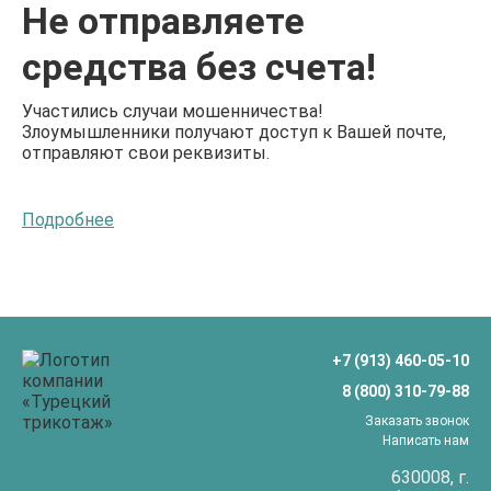
Не отправляете
средства без счета!
Участились случаи мошенничества!
Злоумышленники получают доступ к Вашей почте,
отправляют свои реквизиты.
Не переводите деньги до получения счета с
накладной!
Подробнее
получатель Афанасьева Екатерина Азарьевна...
+7 (913) 460-05-10
8 (800) 310-79-88
Заказать звонок
Написать нам
630008
, г.