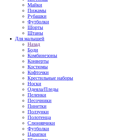
Майки
Пижамы
Рубашки
Футболки
Шорты
Штаны
Для малышей
Назад
Боди
Комбинезоны
Конверты
Костюмы
Кофточки
Крестильные наборы
Носки
Одеяла/Пледы
Пеленки
Песочники
Пинетки
Ползунки
Полотенца
Слюнявчики
Футболки
Царапки
Шапочки