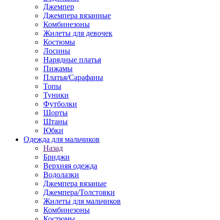
Джемпер
Джемпера вязанные
Комбинезоны
Жилеты для девочек
Костюмы
Лосины
Нарядные платья
Пижамы
Платья/Сарафаны
Топы
Туники
Футболки
Шорты
Штаны
Юбки
Одежда для мальчиков
Назад
Бриджи
Верхняя одежда
Водолазки
Джемпера вязаные
Джемпера/Толстовки
Жилеты для мальчиков
Комбинезоны
Костюмы