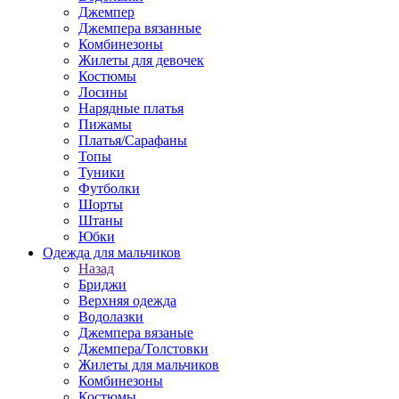
Джемпер
Джемпера вязанные
Комбинезоны
Жилеты для девочек
Костюмы
Лосины
Нарядные платья
Пижамы
Платья/Сарафаны
Топы
Туники
Футболки
Шорты
Штаны
Юбки
Одежда для мальчиков
Назад
Бриджи
Верхняя одежда
Водолазки
Джемпера вязаные
Джемпера/Толстовки
Жилеты для мальчиков
Комбинезоны
Костюмы