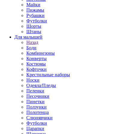
Майки
Пижамы
Рубашки
Футболки
Шорты
Штаны
Для малышей
Назад
Боди
Комбинезоны
Конверты
Костюмы
Кофточки
Крестильные наборы
Носки
Одеяла/Пледы
Пеленки
Песочники
Пинетки
Ползунки
Полотенца
Слюнявчики
Футболки
Царапки
Шапочки