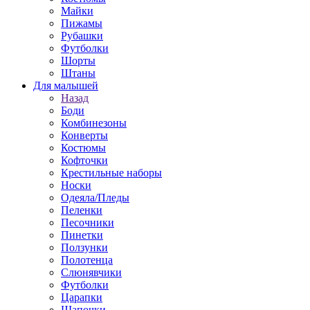
Майки
Пижамы
Рубашки
Футболки
Шорты
Штаны
Для малышей
Назад
Боди
Комбинезоны
Конверты
Костюмы
Кофточки
Крестильные наборы
Носки
Одеяла/Пледы
Пеленки
Песочники
Пинетки
Ползунки
Полотенца
Слюнявчики
Футболки
Царапки
Шапочки