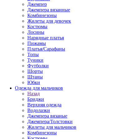
Джемпер
Джемпера вязанные
Комбинезоны
Жилеты для девочек
Костюмы
Лосины
Нарядные платья
Пижамы
Платья/Сарафаны
Топы
Туники
Футболки
Шорты
Штаны
Юбки
Одежда для мальчиков
Назад
Бриджи
Верхняя одежда
Водолазки
Джемпера вязаные
Джемпера/Толстовки
Жилеты для мальчиков
Комбинезоны
Костюмы