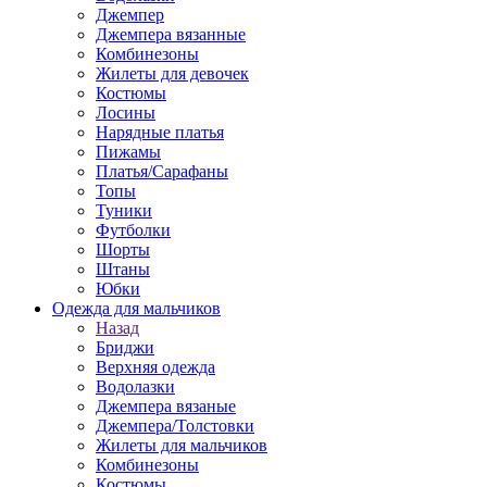
Джемпер
Джемпера вязанные
Комбинезоны
Жилеты для девочек
Костюмы
Лосины
Нарядные платья
Пижамы
Платья/Сарафаны
Топы
Туники
Футболки
Шорты
Штаны
Юбки
Одежда для мальчиков
Назад
Бриджи
Верхняя одежда
Водолазки
Джемпера вязаные
Джемпера/Толстовки
Жилеты для мальчиков
Комбинезоны
Костюмы