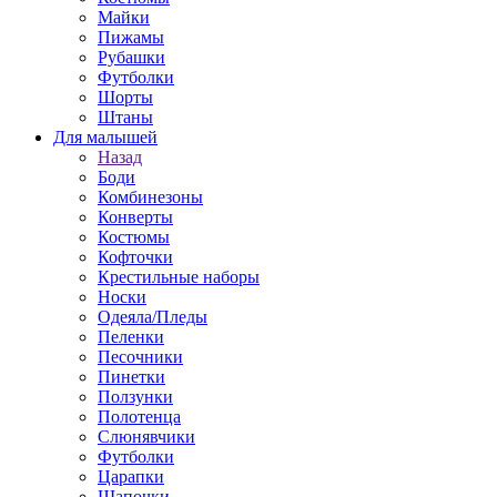
Майки
Пижамы
Рубашки
Футболки
Шорты
Штаны
Для малышей
Назад
Боди
Комбинезоны
Конверты
Костюмы
Кофточки
Крестильные наборы
Носки
Одеяла/Пледы
Пеленки
Песочники
Пинетки
Ползунки
Полотенца
Слюнявчики
Футболки
Царапки
Шапочки