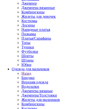
Джемпер
Джемпера вязанные
Комбинезоны
Жилеты для девочек
Костюмы
Лосины
Нарядные платья
Пижамы
Платья/Сарафаны
Топы
Туники
Футболки
Шорты
Штаны
Юбки
Одежда для мальчиков
Назад
Бриджи
Верхняя одежда
Водолазки
Джемпера вязаные
Джемпера/Толстовки
Жилеты для мальчиков
Комбинезоны
Костюмы