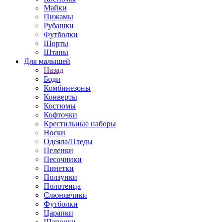
Майки
Пижамы
Рубашки
Футболки
Шорты
Штаны
Для малышей
Назад
Боди
Комбинезоны
Конверты
Костюмы
Кофточки
Крестильные наборы
Носки
Одеяла/Пледы
Пеленки
Песочники
Пинетки
Ползунки
Полотенца
Слюнявчики
Футболки
Царапки
Шапочки