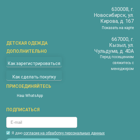
630008
, г.
Новосибирск
, ул.
Кирова, д. 167
Показать на карте
667000
, г.
ДЕТСКАЯ ОДЕЖДА
Кызыл
, ул.
Чульдума, д. 40А
ДОПОЛНИТЕЛЬНО
Бриджи
Перед посещением
О компании
Верхняя одежда
свяжитесь с
Как зарегистрироваться
Доставка
менеджером
Водолазки
Как сделать покупку
Оплата
Джемперы
Покупателям
ПРИСОЕДИНЯЙТЕСЬ
Жилеты
Наши магазины
Комбинезоны
Наш WhatsApp
Новости
Костюмы
ПОДПИСАТЬСЯ
Акции
Майки
Контакты
Пижамы
Гарантия
Футболки
Я даю
согласие на обработку персональных данных
Вопросы и ответы
Халаты