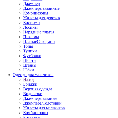
Джемпер
Джемпера вязанные
Комбинезоны
Жилеты для девочек
Костюмы
Лосины
Нарядные платья
Пижамы
Платья/Сарафаны
Топы
Туники
Футболки
Шорты
Штаны
Юбки
Одежда для мальчиков
Назад
Бриджи
Верхняя одежда
Водолазки
Джемпера вязаные
Джемпера/Толстовки
Жилеты для мальчиков
Комбинезоны
Костюмы