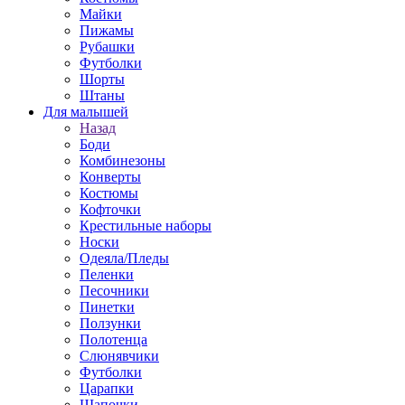
Майки
Пижамы
Рубашки
Футболки
Шорты
Штаны
Для малышей
Назад
Боди
Комбинезоны
Конверты
Костюмы
Кофточки
Крестильные наборы
Носки
Одеяла/Пледы
Пеленки
Песочники
Пинетки
Ползунки
Полотенца
Слюнявчики
Футболки
Царапки
Шапочки