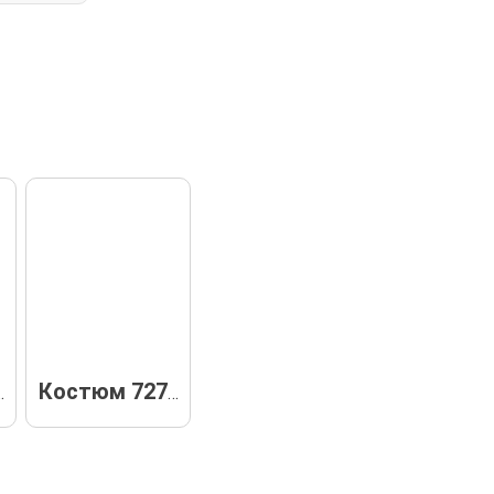
 72948
Костюм 72758