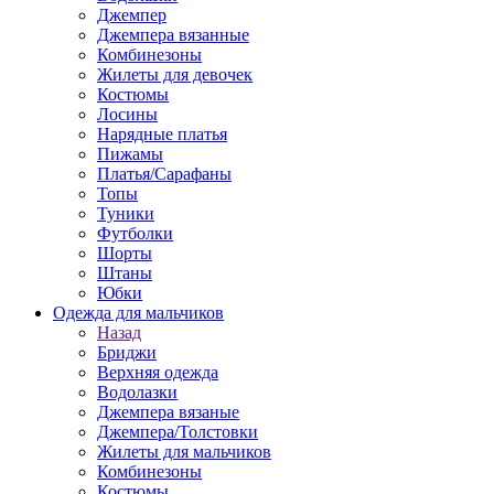
Джемпер
Джемпера вязанные
Комбинезоны
Жилеты для девочек
Костюмы
Лосины
Нарядные платья
Пижамы
Платья/Сарафаны
Топы
Туники
Футболки
Шорты
Штаны
Юбки
Одежда для мальчиков
Назад
Бриджи
Верхняя одежда
Водолазки
Джемпера вязаные
Джемпера/Толстовки
Жилеты для мальчиков
Комбинезоны
Костюмы