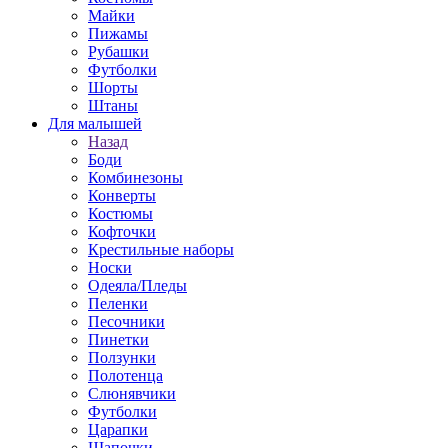
Майки
Пижамы
Рубашки
Футболки
Шорты
Штаны
Для малышей
Назад
Боди
Комбинезоны
Конверты
Костюмы
Кофточки
Крестильные наборы
Носки
Одеяла/Пледы
Пеленки
Песочники
Пинетки
Ползунки
Полотенца
Слюнявчики
Футболки
Царапки
Шапочки