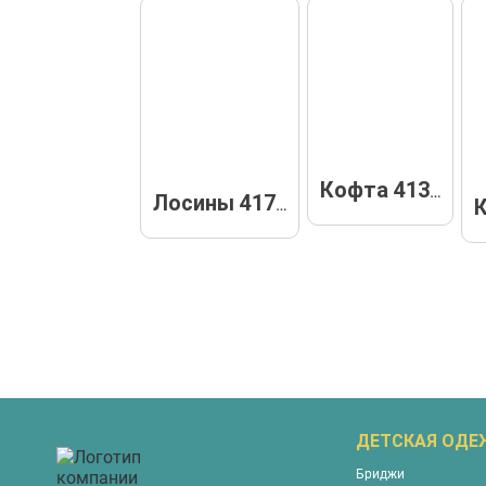
Кофта 41399
Лосины 41794
ДЕТСКАЯ ОД
Бриджи