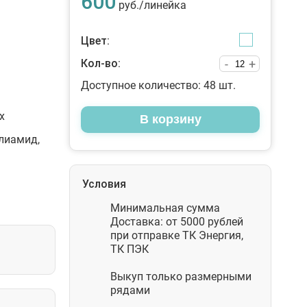
600
руб./линейка
Цвет:
Кол-во:
-
+
Доступное количество:
48
шт.
х
В корзину
олиамид,
Условия
Минимальная сумма
Доставка: от 5000 рублей
при отправке ТК Энергия,
ТК ПЭК
Выкуп только размерными
рядами