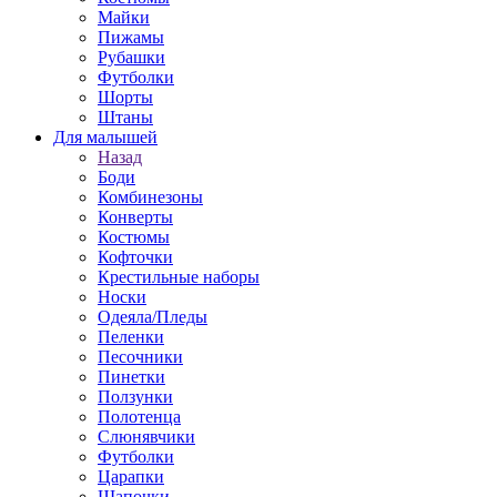
Майки
Пижамы
Рубашки
Футболки
Шорты
Штаны
Для малышей
Назад
Боди
Комбинезоны
Конверты
Костюмы
Кофточки
Крестильные наборы
Носки
Одеяла/Пледы
Пеленки
Песочники
Пинетки
Ползунки
Полотенца
Слюнявчики
Футболки
Царапки
Шапочки