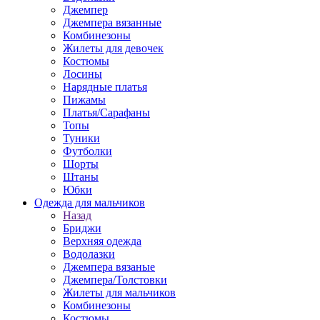
Джемпер
Джемпера вязанные
Комбинезоны
Жилеты для девочек
Костюмы
Лосины
Нарядные платья
Пижамы
Платья/Сарафаны
Топы
Туники
Футболки
Шорты
Штаны
Юбки
Одежда для мальчиков
Назад
Бриджи
Верхняя одежда
Водолазки
Джемпера вязаные
Джемпера/Толстовки
Жилеты для мальчиков
Комбинезоны
Костюмы