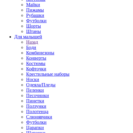
Майки
Пижамы
Рубашки
Футболки
Шорты
Штаны
Для малышей
Назад
Боди
Комбинезоны
Конверты
Костюмы
Кофточки
Крестильные наборы
Носки
Одеяла/Пледы
Пеленки
Песочники
Пинетки
Ползунки
Полотенца
Слюнявчики
Футболки
Царапки
Шапочки