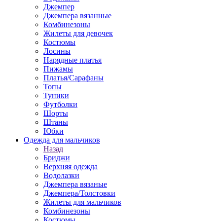
Джемпер
Джемпера вязанные
Комбинезоны
Жилеты для девочек
Костюмы
Лосины
Нарядные платья
Пижамы
Платья/Сарафаны
Топы
Туники
Футболки
Шорты
Штаны
Юбки
Одежда для мальчиков
Назад
Бриджи
Верхняя одежда
Водолазки
Джемпера вязаные
Джемпера/Толстовки
Жилеты для мальчиков
Комбинезоны
Костюмы