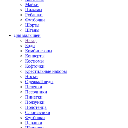
Майки
Пижамы
Рубашки
Футболки
Шорты
Штаны
Для малышей
Назад
Боди
Комбинезоны
Конверты
Костюмы
Кофточки
Крестильные наборы
Носки
Одеяла/Пледы
Пеленки
Песочники
Пинетки
Ползунки
Полотенца
Слюнявчики
Футболки
Царапки
Шапочки