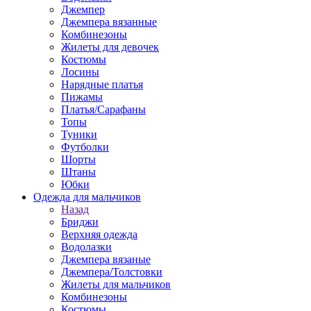
Джемпер
Джемпера вязанные
Комбинезоны
Жилеты для девочек
Костюмы
Лосины
Нарядные платья
Пижамы
Платья/Сарафаны
Топы
Туники
Футболки
Шорты
Штаны
Юбки
Одежда для мальчиков
Назад
Бриджи
Верхняя одежда
Водолазки
Джемпера вязаные
Джемпера/Толстовки
Жилеты для мальчиков
Комбинезоны
Костюмы