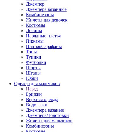
Джемпер
Джемпера вязанные
Комбинезоны
Жилеты для девочек
Костюмы
Лосины
Нарядные платья
Пижамы
Платья/Сарафаны
Топы
Туники
Футболки
Шорты
Штаны
Юбки
Одежда для мальчиков
Назад
Бриджи
Верхняя одежда
Водолазки
Джемпера вязаные
Джемпера/Толстовки
Жилеты для мальчиков
Комбинезоны
Костюмы