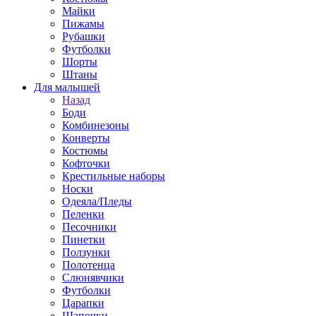
Майки
Пижамы
Рубашки
Футболки
Шорты
Штаны
Для малышей
Назад
Боди
Комбинезоны
Конверты
Костюмы
Кофточки
Крестильные наборы
Носки
Одеяла/Пледы
Пеленки
Песочники
Пинетки
Ползунки
Полотенца
Слюнявчики
Футболки
Царапки
Шапочки