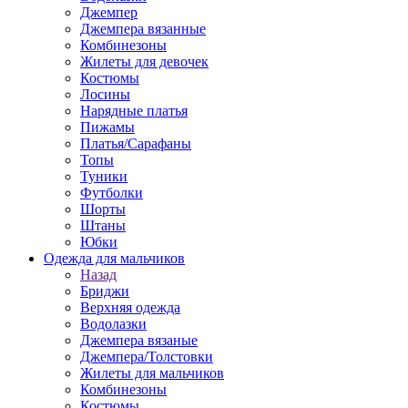
Джемпер
Джемпера вязанные
Комбинезоны
Жилеты для девочек
Костюмы
Лосины
Нарядные платья
Пижамы
Платья/Сарафаны
Топы
Туники
Футболки
Шорты
Штаны
Юбки
Одежда для мальчиков
Назад
Бриджи
Верхняя одежда
Водолазки
Джемпера вязаные
Джемпера/Толстовки
Жилеты для мальчиков
Комбинезоны
Костюмы