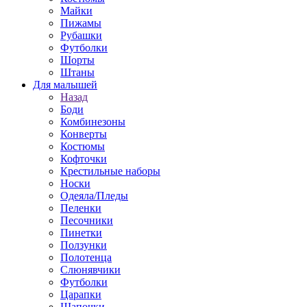
Майки
Пижамы
Рубашки
Футболки
Шорты
Штаны
Для малышей
Назад
Боди
Комбинезоны
Конверты
Костюмы
Кофточки
Крестильные наборы
Носки
Одеяла/Пледы
Пеленки
Песочники
Пинетки
Ползунки
Полотенца
Слюнявчики
Футболки
Царапки
Шапочки