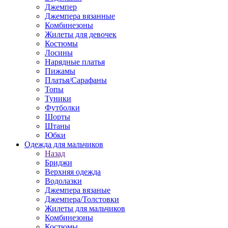
Джемпер
Джемпера вязанные
Комбинезоны
Жилеты для девочек
Костюмы
Лосины
Нарядные платья
Пижамы
Платья/Сарафаны
Топы
Туники
Футболки
Шорты
Штаны
Юбки
Одежда для мальчиков
Назад
Бриджи
Верхняя одежда
Водолазки
Джемпера вязаные
Джемпера/Толстовки
Жилеты для мальчиков
Комбинезоны
Костюмы