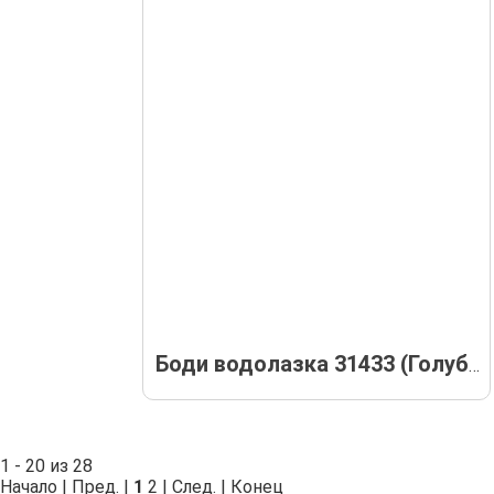
Боди водолазка 31433 (Голубая)
1 - 20 из 28
Начало | Пред. |
1
2
|
След.
|
Конец