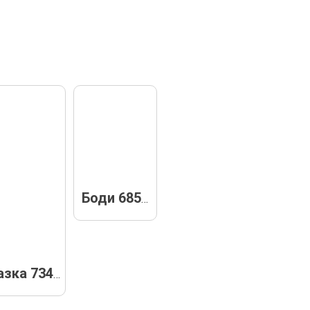
Боди 68553
Боди водолазка 73434