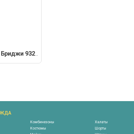
Бриджи 93278
ЕЖДА
Комбинезоны
Халаты
Костюмы
Шорты