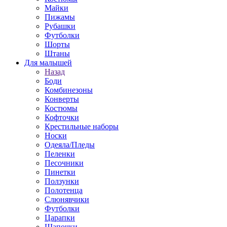
Майки
Пижамы
Рубашки
Футболки
Шорты
Штаны
Для малышей
Назад
Боди
Комбинезоны
Конверты
Костюмы
Кофточки
Крестильные наборы
Носки
Одеяла/Пледы
Пеленки
Песочники
Пинетки
Ползунки
Полотенца
Слюнявчики
Футболки
Царапки
Шапочки