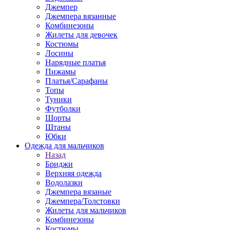
Джемпер
Джемпера вязанные
Комбинезоны
Жилеты для девочек
Костюмы
Лосины
Нарядные платья
Пижамы
Платья/Сарафаны
Топы
Туники
Футболки
Шорты
Штаны
Юбки
Одежда для мальчиков
Назад
Бриджи
Верхняя одежда
Водолазки
Джемпера вязаные
Джемпера/Толстовки
Жилеты для мальчиков
Комбинезоны
Костюмы