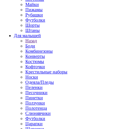
Майки
Пижамы
Рубашки
Футболки
Шорты
Штаны
Для малышей
Назад
Боди
Комбинезоны
Конверты
Костюмы
Кофточки
Крестильные наборы
Носки
Одеяла/Пледы
Пеленки
Песочники
Пинетки
Ползунки
Полотенца
Слюнявчики
Футболки
Царапки
Шапочки