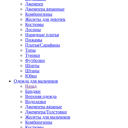
Джемпер
Джемпера вязанные
Комбинезоны
Жилеты для девочек
Костюмы
Лосины
Нарядные платья
Пижамы
Платья/Сарафаны
Топы
Туники
Футболки
Шорты
Штаны
Юбки
Одежда для мальчиков
Назад
Бриджи
Верхняя одежда
Водолазки
Джемпера вязаные
Джемпера/Толстовки
Жилеты для мальчиков
Комбинезоны
Костюмы