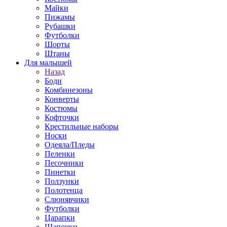
Майки
Пижамы
Рубашки
Футболки
Шорты
Штаны
Для малышей
Назад
Боди
Комбинезоны
Конверты
Костюмы
Кофточки
Крестильные наборы
Носки
Одеяла/Пледы
Пеленки
Песочники
Пинетки
Ползунки
Полотенца
Слюнявчики
Футболки
Царапки
Шапочки