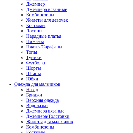
Джемпер
Джемпера вязанные
Комбинезоны
Жилеты для девочек
Костюмы
Лосины
Нарядные платья
Пижамы
Платья/Сарафаны
Топы
Туники
Футболки
Шорты
Штаны
Юбки
Одежда для мальчиков
Назад
Бриджи
Верхняя одежда
Водолазки
Джемпера вязаные
Джемпера/Толстовки
Жилеты для мальчиков
Комбинезоны
Костюмы