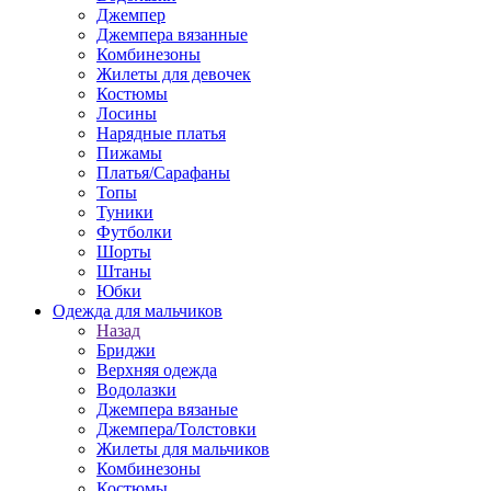
Джемпер
Джемпера вязанные
Комбинезоны
Жилеты для девочек
Костюмы
Лосины
Нарядные платья
Пижамы
Платья/Сарафаны
Топы
Туники
Футболки
Шорты
Штаны
Юбки
Одежда для мальчиков
Назад
Бриджи
Верхняя одежда
Водолазки
Джемпера вязаные
Джемпера/Толстовки
Жилеты для мальчиков
Комбинезоны
Костюмы