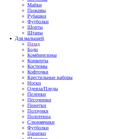
Майки
Пижамы
Рубашки
Футболки
Шорты
Штаны
Для малышей
Назад
Боди
Комбинезоны
Конверты
Костюмы
Кофточки
Крестильные наборы
Носки
Одеяла/Пледы
Пеленки
Песочники
Пинетки
Ползунки
Полотенца
Слюнявчики
Футболки
Царапки
Шапочки