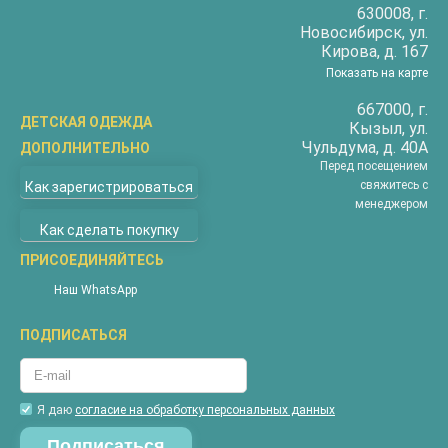
630008
, г.
Новосибирск
, ул.
Кирова, д. 167
Показать на карте
667000
, г.
ДЕТСКАЯ ОДЕЖДА
Кызыл
, ул.
Чульдума, д. 40А
ДОПОЛНИТЕЛЬНО
Бриджи
Перед посещением
О компании
Верхняя одежда
свяжитесь с
Как зарегистрироваться
Доставка
менеджером
Водолазки
Как сделать покупку
Оплата
Джемперы
Покупателям
ПРИСОЕДИНЯЙТЕСЬ
Жилеты
Наши магазины
Комбинезоны
Наш WhatsApp
Новости
Костюмы
ПОДПИСАТЬСЯ
Акции
Майки
Контакты
Пижамы
Гарантия
Футболки
Я даю
согласие на обработку персональных данных
Вопросы и ответы
Халаты