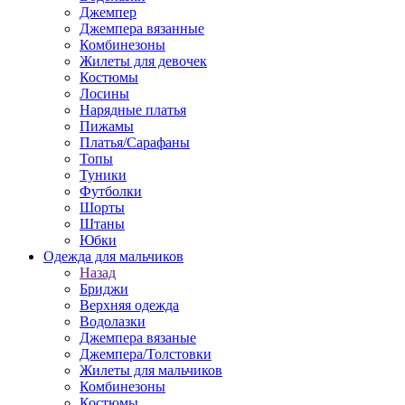
Джемпер
Джемпера вязанные
Комбинезоны
Жилеты для девочек
Костюмы
Лосины
Нарядные платья
Пижамы
Платья/Сарафаны
Топы
Туники
Футболки
Шорты
Штаны
Юбки
Одежда для мальчиков
Назад
Бриджи
Верхняя одежда
Водолазки
Джемпера вязаные
Джемпера/Толстовки
Жилеты для мальчиков
Комбинезоны
Костюмы