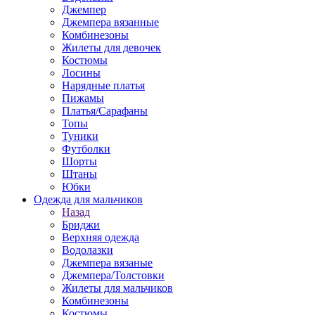
Джемпер
Джемпера вязанные
Комбинезоны
Жилеты для девочек
Костюмы
Лосины
Нарядные платья
Пижамы
Платья/Сарафаны
Топы
Туники
Футболки
Шорты
Штаны
Юбки
Одежда для мальчиков
Назад
Бриджи
Верхняя одежда
Водолазки
Джемпера вязаные
Джемпера/Толстовки
Жилеты для мальчиков
Комбинезоны
Костюмы