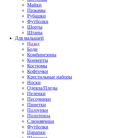
Майки
Пижамы
Рубашки
Футболки
Шорты
Штаны
Для малышей
Назад
Боди
Комбинезоны
Конверты
Костюмы
Кофточки
Крестильные наборы
Носки
Одеяла/Пледы
Пеленки
Песочники
Пинетки
Ползунки
Полотенца
Слюнявчики
Футболки
Царапки
Шапочки