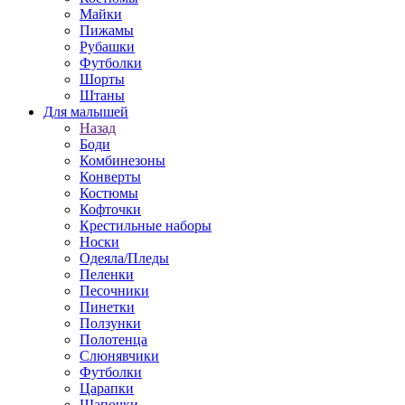
Майки
Пижамы
Рубашки
Футболки
Шорты
Штаны
Для малышей
Назад
Боди
Комбинезоны
Конверты
Костюмы
Кофточки
Крестильные наборы
Носки
Одеяла/Пледы
Пеленки
Песочники
Пинетки
Ползунки
Полотенца
Слюнявчики
Футболки
Царапки
Шапочки