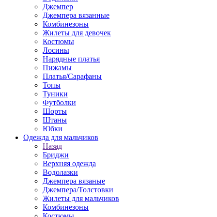
Джемпер
Джемпера вязанные
Комбинезоны
Жилеты для девочек
Костюмы
Лосины
Нарядные платья
Пижамы
Платья/Сарафаны
Топы
Туники
Футболки
Шорты
Штаны
Юбки
Одежда для мальчиков
Назад
Бриджи
Верхняя одежда
Водолазки
Джемпера вязаные
Джемпера/Толстовки
Жилеты для мальчиков
Комбинезоны
Костюмы