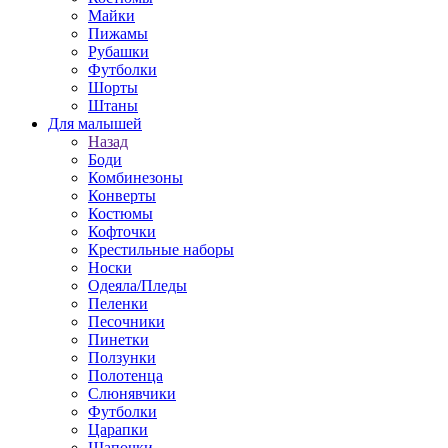
Майки
Пижамы
Рубашки
Футболки
Шорты
Штаны
Для малышей
Назад
Боди
Комбинезоны
Конверты
Костюмы
Кофточки
Крестильные наборы
Носки
Одеяла/Пледы
Пеленки
Песочники
Пинетки
Ползунки
Полотенца
Слюнявчики
Футболки
Царапки
Шапочки