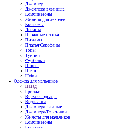
Джемпер
Джемпера вязанные
Комбинезоны
Жилеты для девочек
Костюмы
Лосины
Нарядные платья
Пижамы
Платья/Сарафаны
Топы
Туники
Футболки
Шорты
Штаны
Юбки
Одежда для мальчиков
Назад
Бриджи
Верхняя одежда
Водолазки
Джемпера вязаные
Джемпера/Толстовки
Жилеты для мальчиков
Комбинезоны
Костюмы