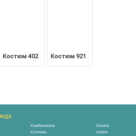
Костюм 40236
Костюм 92181
ЕЖДА
Комбинезоны
Халаты
Костюмы
Шорты