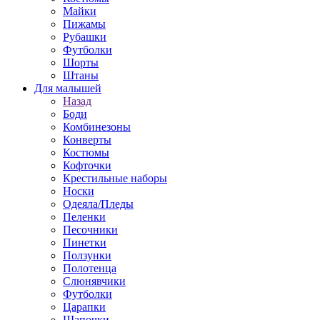
Майки
Пижамы
Рубашки
Футболки
Шорты
Штаны
Для малышей
Назад
Боди
Комбинезоны
Конверты
Костюмы
Кофточки
Крестильные наборы
Носки
Одеяла/Пледы
Пеленки
Песочники
Пинетки
Ползунки
Полотенца
Слюнявчики
Футболки
Царапки
Шапочки