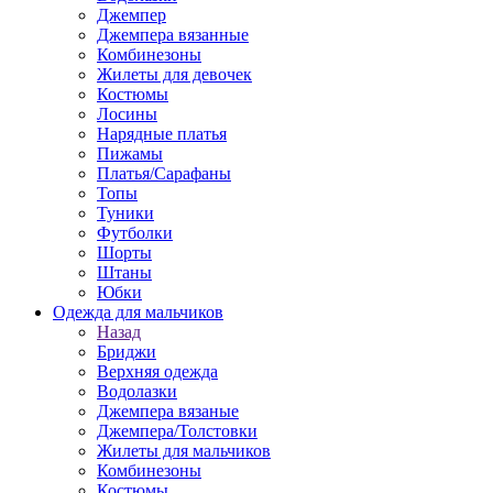
Джемпер
Джемпера вязанные
Комбинезоны
Жилеты для девочек
Костюмы
Лосины
Нарядные платья
Пижамы
Платья/Сарафаны
Топы
Туники
Футболки
Шорты
Штаны
Юбки
Одежда для мальчиков
Назад
Бриджи
Верхняя одежда
Водолазки
Джемпера вязаные
Джемпера/Толстовки
Жилеты для мальчиков
Комбинезоны
Костюмы