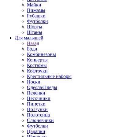
Майки
Пижамы
Рубашки
Футболки
Шорты
Штаны
Для малышей
Назад
Боди
Комбинезоны
Конверты
Костюмы
Кофточки
Крестильные наборы
Носки
Одеяла/Пледы
Пеленки
Песочники
Пинетки
Ползунки
Полотенца
Слюнявчики
Футболки
Царапки
Шапочки