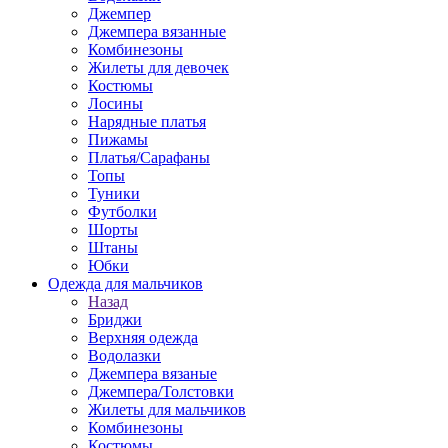
Джемпер
Джемпера вязанные
Комбинезоны
Жилеты для девочек
Костюмы
Лосины
Нарядные платья
Пижамы
Платья/Сарафаны
Топы
Туники
Футболки
Шорты
Штаны
Юбки
Одежда для мальчиков
Назад
Бриджи
Верхняя одежда
Водолазки
Джемпера вязаные
Джемпера/Толстовки
Жилеты для мальчиков
Комбинезоны
Костюмы