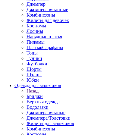
Джемпер
Джемпера вязанные
Комбинезоны
Жилеты для девочек
Костюмы
Лосины
Нарядные платья
Пижамы
Платья/Сарафаны
Топы
Туники
Футболки
Шорты
Штаны
Юбки
Одежда для мальчиков
Назад
Бриджи
Верхняя одежда
Водолазки
Джемпера вязаные
Джемпера/Толстовки
Жилеты для мальчиков
Комбинезоны
Костюмы