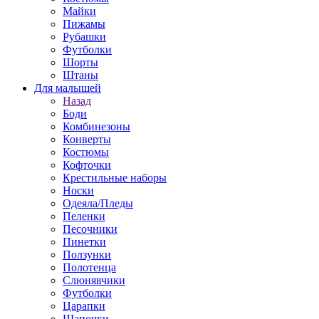
Майки
Пижамы
Рубашки
Футболки
Шорты
Штаны
Для малышей
Назад
Боди
Комбинезоны
Конверты
Костюмы
Кофточки
Крестильные наборы
Носки
Одеяла/Пледы
Пеленки
Песочники
Пинетки
Ползунки
Полотенца
Слюнявчики
Футболки
Царапки
Шапочки