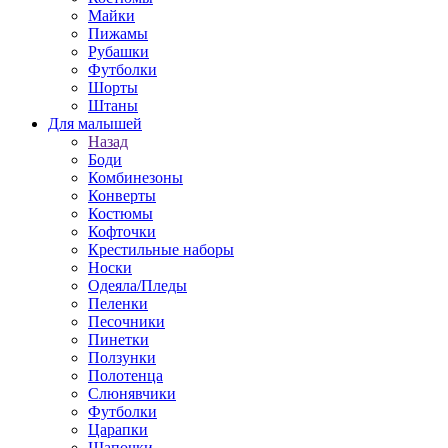
Майки
Пижамы
Рубашки
Футболки
Шорты
Штаны
Для малышей
Назад
Боди
Комбинезоны
Конверты
Костюмы
Кофточки
Крестильные наборы
Носки
Одеяла/Пледы
Пеленки
Песочники
Пинетки
Ползунки
Полотенца
Слюнявчики
Футболки
Царапки
Шапочки