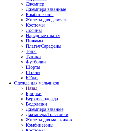
Джемпер
Джемпера вязанные
Комбинезоны
Жилеты для девочек
Костюмы
Лосины
Нарядные платья
Пижамы
Платья/Сарафаны
Топы
Туники
Футболки
Шорты
Штаны
Юбки
Одежда для мальчиков
Назад
Бриджи
Верхняя одежда
Водолазки
Джемпера вязаные
Джемпера/Толстовки
Жилеты для мальчиков
Комбинезоны
Костюмы