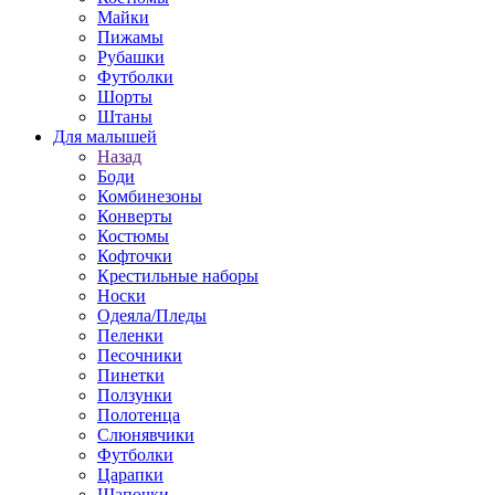
Майки
Пижамы
Рубашки
Футболки
Шорты
Штаны
Для малышей
Назад
Боди
Комбинезоны
Конверты
Костюмы
Кофточки
Крестильные наборы
Носки
Одеяла/Пледы
Пеленки
Песочники
Пинетки
Ползунки
Полотенца
Слюнявчики
Футболки
Царапки
Шапочки