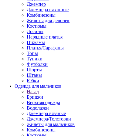
Джемпер
Джемпера вязанные
Комбинезоны
Жилеты для девочек
Костюмы
Лосины
Нарядные платья
Пижамы
Платья/Сарафаны
Топы
Туники
Футболки
Шорты
Штаны
Юбки
Одежда для мальчиков
Назад
Бриджи
Верхняя одежда
Водолазки
Джемпера вязаные
Джемпера/Толстовки
Жилеты для мальчиков
Комбинезоны
Костюмы