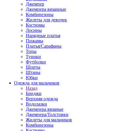
Джемпер
Джемпера вязанные
Комбинезоны
Жилеты для девочек
Костюмы
Лосины
Нарядные платья
Пижамы
Платья/Сарафаны
Топы
Туники
Футболки
Шорты
Штаны
Юбки
Одежда для мальчиков
Назад
Бриджи
Верхняя одежда
Водолазки
Джемпера вязаные
Джемпера/Толстовки
Жилеты для мальчиков
Комбинезоны
Костюмы