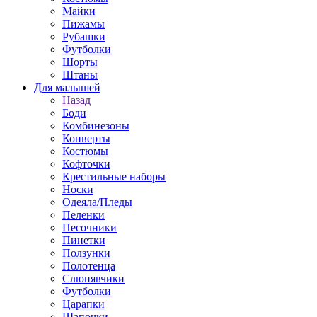
Майки
Пижамы
Рубашки
Футболки
Шорты
Штаны
Для малышей
Назад
Боди
Комбинезоны
Конверты
Костюмы
Кофточки
Крестильные наборы
Носки
Одеяла/Пледы
Пеленки
Песочники
Пинетки
Ползунки
Полотенца
Слюнявчики
Футболки
Царапки
Шапочки