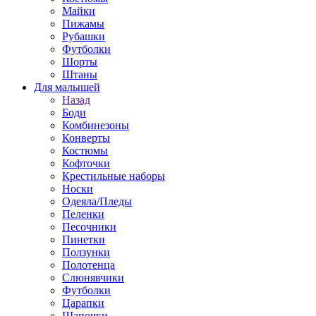
Майки
Пижамы
Рубашки
Футболки
Шорты
Штаны
Для малышей
Назад
Боди
Комбинезоны
Конверты
Костюмы
Кофточки
Крестильные наборы
Носки
Одеяла/Пледы
Пеленки
Песочники
Пинетки
Ползунки
Полотенца
Слюнявчики
Футболки
Царапки
Шапочки