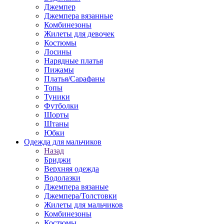
Джемпер
Джемпера вязанные
Комбинезоны
Жилеты для девочек
Костюмы
Лосины
Нарядные платья
Пижамы
Платья/Сарафаны
Топы
Туники
Футболки
Шорты
Штаны
Юбки
Одежда для мальчиков
Назад
Бриджи
Верхняя одежда
Водолазки
Джемпера вязаные
Джемпера/Толстовки
Жилеты для мальчиков
Комбинезоны
Костюмы