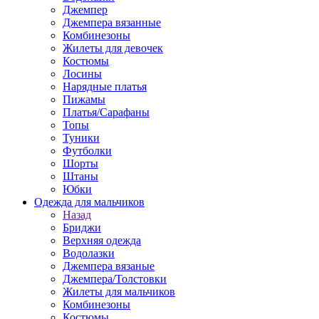
Джемпер
Джемпера вязанные
Комбинезоны
Жилеты для девочек
Костюмы
Лосины
Нарядные платья
Пижамы
Платья/Сарафаны
Топы
Туники
Футболки
Шорты
Штаны
Юбки
Одежда для мальчиков
Назад
Бриджи
Верхняя одежда
Водолазки
Джемпера вязаные
Джемпера/Толстовки
Жилеты для мальчиков
Комбинезоны
Костюмы