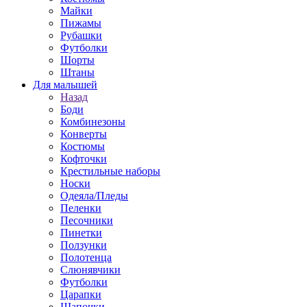
Майки
Пижамы
Рубашки
Футболки
Шорты
Штаны
Для малышей
Назад
Боди
Комбинезоны
Конверты
Костюмы
Кофточки
Крестильные наборы
Носки
Одеяла/Пледы
Пеленки
Песочники
Пинетки
Ползунки
Полотенца
Слюнявчики
Футболки
Царапки
Шапочки