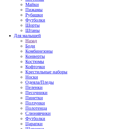
Майки
Пижамы
Рубашки
Футболки
Шорты
Штаны
Для малышей
Назад
Боди
Комбинезоны
Конверты
Костюмы
Кофточки
Крестильные наборы
Носки
Одеяла/Пледы
Пеленки
Песочники
Пинетки
Ползунки
Полотенца
Слюнявчики
Футболки
Царапки
Шапочки