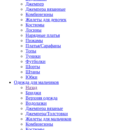
Джемпер
Джемпера вязанные
Комбинезоны
Жилеты для девочек
Костюмы
Лосины
Нарядные платья
Пижамы
Платья/Сарафаны
Топы
Туники
Футболки
Шорты
Штаны
Юбки
Одежда для мальчиков
Назад
Бриджи
Верхняя одежда
Водолазки
Джемпера вязаные
Джемпера/Толстовки
Жилеты для мальчиков
Комбинезоны
Костюмы