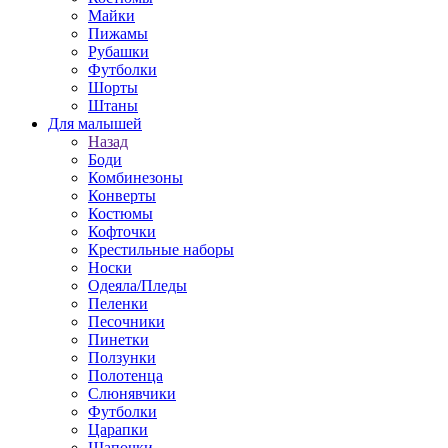
Майки
Пижамы
Рубашки
Футболки
Шорты
Штаны
Для малышей
Назад
Боди
Комбинезоны
Конверты
Костюмы
Кофточки
Крестильные наборы
Носки
Одеяла/Пледы
Пеленки
Песочники
Пинетки
Ползунки
Полотенца
Слюнявчики
Футболки
Царапки
Шапочки