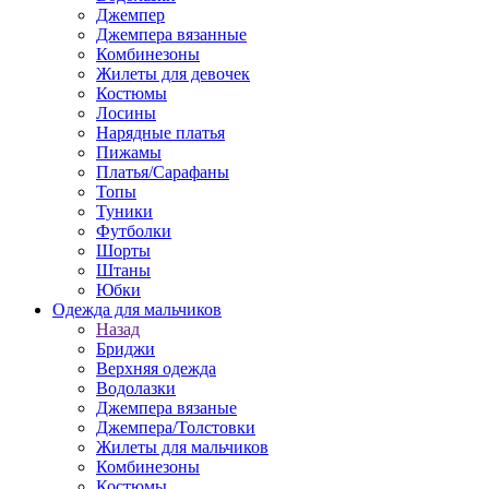
Джемпер
Джемпера вязанные
Комбинезоны
Жилеты для девочек
Костюмы
Лосины
Нарядные платья
Пижамы
Платья/Сарафаны
Топы
Туники
Футболки
Шорты
Штаны
Юбки
Одежда для мальчиков
Назад
Бриджи
Верхняя одежда
Водолазки
Джемпера вязаные
Джемпера/Толстовки
Жилеты для мальчиков
Комбинезоны
Костюмы